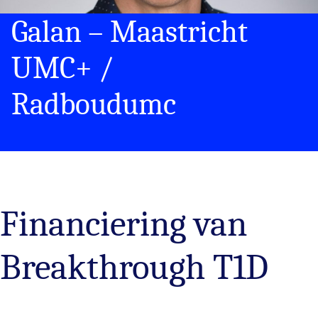
Galan – Maastricht
UMC+ /
Radboudumc
Financiering van
Breakthrough T1D