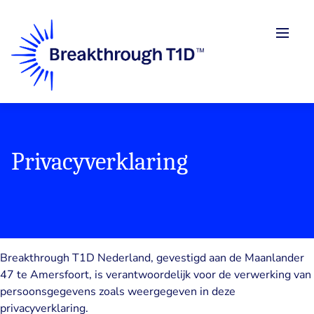
Skip
to
Men
main
content
Privacyverklaring
Breakthrough T1D Nederland, gevestigd aan de Maanlander
47 te Amersfoort, is verantwoordelijk voor de verwerking van
persoonsgegevens zoals weergegeven in deze
privacyverklaring.