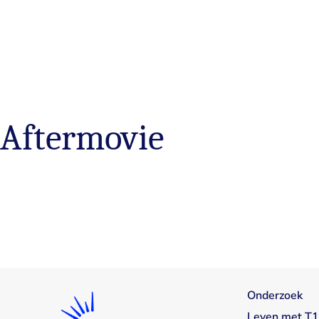
Aftermovie
Onderzoek
Leven met T