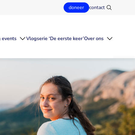
doneer
contact
Zoeken
 events
Vlogserie ‘De eerste keer’
Over ons