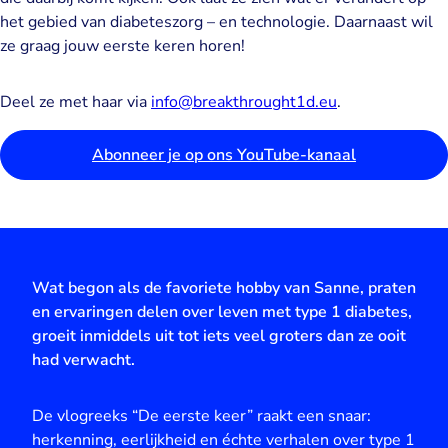
het gebied van diabeteszorg – en technologie. Daarnaast wil
ze graag jouw eerste keren horen!
Deel ze met haar via
info@breakthrought1d.eu
.
Abonneer je op ons YouTube-kanaal
Wat begon als de favoriete hobby van Sanne, praten
en ervaringen delen over leven met type 1 diabetes,
groeit inmiddels uit tot iets veel groters dan ze ooit
had verwacht.
De vlogreeks “De eerste keer” raakt een snaar:
herkenning, eerlijkheid en échte verhalen over type 1