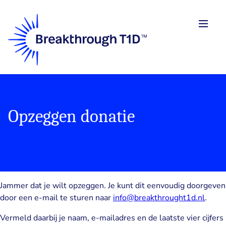
Skip
to
Men
main
content
Opzeggen donatie
Jammer dat je wilt opzeggen. Je kunt dit eenvoudig doorgeven
door een e-mail te sturen naar
info@breakthrought1d.nl
.
Vermeld daarbij je naam, e-mailadres en de laatste vier cijfers