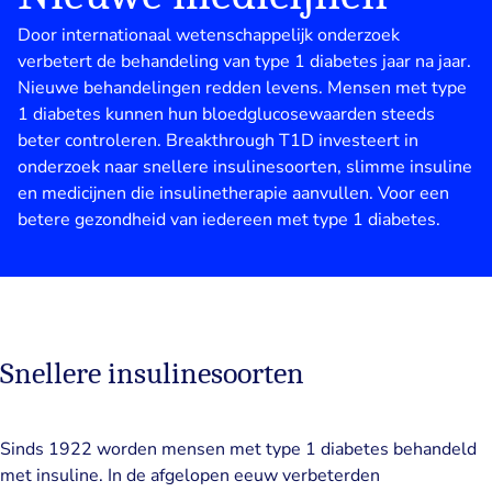
Door internationaal wetenschappelijk onderzoek
verbetert de behandeling van type 1 diabetes jaar na jaar.
Nieuwe behandelingen redden levens. Mensen met type
1 diabetes kunnen hun bloedglucosewaarden steeds
beter controleren. Breakthrough T1D investeert in
onderzoek naar snellere insulinesoorten, slimme insuline
en medicijnen die insulinetherapie aanvullen. Voor een
betere gezondheid van iedereen met type 1 diabetes.
Snellere insulinesoorten
Sinds 1922 worden mensen met type 1 diabetes behandeld
met insuline. In de afgelopen eeuw verbeterden