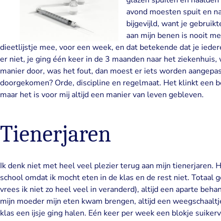
glazen spuiten en naalden t
avond moesten spuit en na
bijgevijld, want je gebruik
aan mijn benen is nooit m
dieetlijstje mee, voor een week, en dat betekende dat je iede
er niet, je ging één keer in de 3 maanden naar het ziekenhuis,
manier door, was het fout, dan moest er iets worden aangepast.
doorgekomen? Orde, discipline en regelmaat. Het klinkt een be
maar het is voor mij altijd een manier van leven gebleven.
Tienerjaren
Ik denk niet met heel veel plezier terug aan mijn tienerjaren.
school omdat ik mocht eten in de klas en de rest niet. Totaal 
vrees ik niet zo heel veel in veranderd), altijd een aparte beha
mijn moeder mijn eten kwam brengen, altijd een weegschaaltje 
klas een ijsje ging halen. Eén keer per week een blokje suikervr