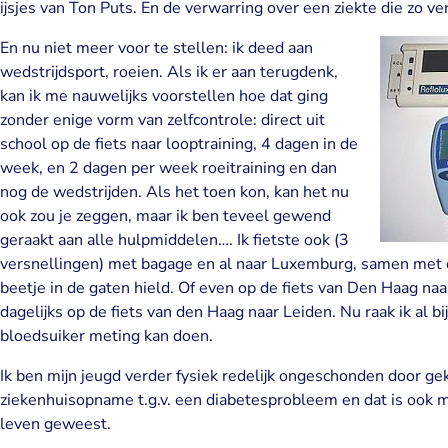
ijsjes van Ton Puts. En de verwarring over een ziekte die zo vers
En nu niet meer voor te stellen: ik deed aan
wedstrijdsport, roeien. Als ik er aan terugdenk,
kan ik me nauwelijks voorstellen hoe dat ging
zonder enige vorm van zelfcontrole: direct uit
school op de fiets naar looptraining, 4 dagen in de
week, en 2 dagen per week roeitraining en dan
nog de wedstrijden. Als het toen kon, kan het nu
ook zou je zeggen, maar ik ben teveel gewend
geraakt aan alle hulpmiddelen…. Ik fietste ook (3
versnellingen) met bagage en al naar Luxemburg, samen met e
beetje in de gaten hield. Of even op de fiets van Den Haag na
dagelijks op de fiets van den Haag naar Leiden. Nu raak ik al bij
bloedsuiker meting kan doen.
Ik ben mijn jeugd verder fysiek redelijk ongeschonden door g
ziekenhuisopname t.g.v. een diabetesprobleem en dat is ook m
leven geweest.