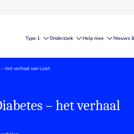
Type 1
Onderzoek
Help mee
Nieuws &
 – het verhaal van Lizet
Diabetes – het verhaal