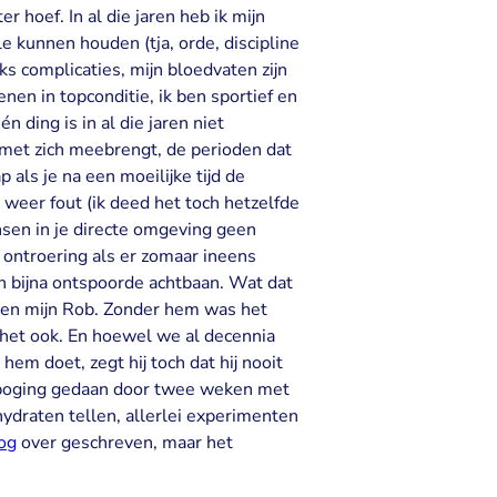
r hoef. In al die jaren heb ik mijn
e kunnen houden (tja, orde, discipline
ks complicaties, mijn bloedvaten zijn
enen in topconditie, ik ben sportief en
 ding is in al die jaren niet
 met zich meebrengt, de perioden dat
p als je na een moeilijke tijd de
 weer fout (ik deed het toch hetzelfde
nsen in je directe omgeving geen
 ontroering als er zomaar ineens
n bijna ontspoorde achtbaan. Wat dat
omen mijn Rob. Zonder hem was het
s het ook. En hoewel we al decennia
em doet, zegt hij toch dat hij nooit
n poging gedaan door twee weken met
hydraten tellen, allerlei experimenten
og
over geschreven, maar het