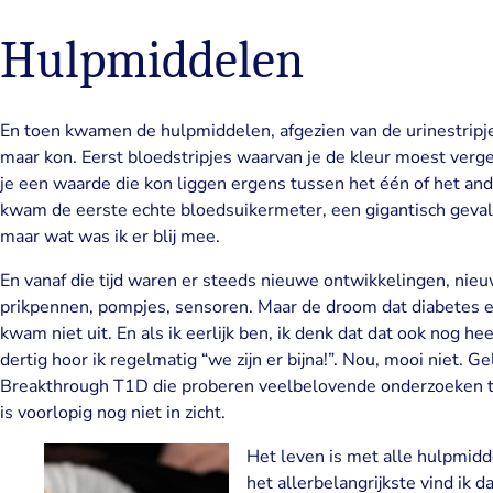
Hulpmiddelen
En toen kwamen de hulpmiddelen, afgezien van de urinestripj
maar kon. Eerst bloedstripjes waarvan je de kleur moest verg
je een waarde die kon liggen ergens tussen het één of het ande
kwam de eerste echte bloedsuikermeter, een gigantisch geval
maar wat was ik er blij mee.
En vanaf die tijd waren er steeds nieuwe ontwikkelingen, nie
prikpennen, pompjes, sensoren. Maar de droom dat diabetes 
kwam niet uit. En als ik eerlijk ben, ik denk dat dat ook nog hee
dertig hoor ik regelmatig “we zijn er bijna!”. Nou, mooi niet. Ge
Breakthrough T1D die proberen veelbelovende onderzoeken te 
is voorlopig nog niet in zicht.
Het leven is met alle hulpmid
het allerbelangrijkste vind ik d