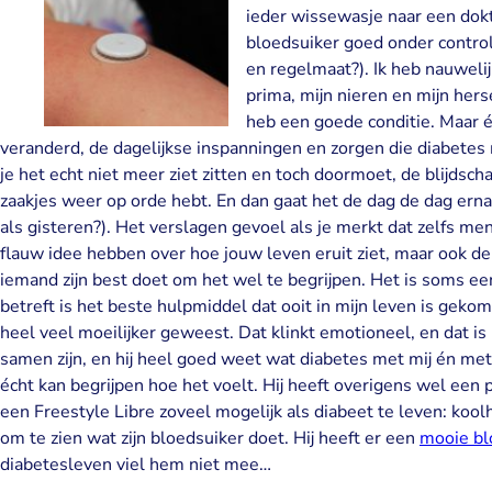
ieder wissewasje naar een dokte
bloedsuiker goed onder control
en regelmaat?). Ik heb nauwelij
prima, mijn nieren en mijn hers
heb een goede conditie. Maar één
veranderd, de dagelijkse inspanningen en zorgen die diabetes
je het echt niet meer ziet zitten en toch doormoet, de blijdscha
zaakjes weer op orde hebt. En dan gaat het de dag de dag erna
als gisteren?). Het verslagen gevoel als je merkt dat zelfs me
flauw idee hebben over hoe jouw leven eruit ziet, maar ook de
iemand zijn best doet om het wel te begrijpen. Het is soms ee
betreft is het beste hulpmiddel dat ooit in mijn leven is gek
heel veel moeilijker geweest. Dat klinkt emotioneel, en dat i
samen zijn, en hij heel goed weet wat diabetes met mij én met h
écht kan begrijpen hoe het voelt. Hij heeft overigens wel ee
een Freestyle Libre zoveel mogelijk als diabeet te leven: kool
om te zien wat zijn bloedsuiker doet. Hij heeft er een
mooie bl
diabetesleven viel hem niet mee…