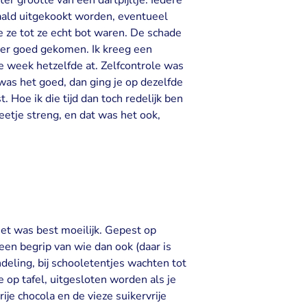
er grootte van een dartpijltje. Iedere
ald uitgekookt worden, eventueel
te ze tot ze echt bot waren. De schade
eer goed gekomen. Ik kreeg een
re week hetzelfde at. Zelfcontrole was
 was het goed, dan ging je op dezelfde
 Hoe ik die tijd dan toch redelijk ben
etje streng, en dat was het ook,
 Het was best moeilijk. Gepest op
geen begrip van wie dan ook (daar is
ndeling, bij schooletentjes wachten tot
op tafel, uitgesloten worden als je
ije chocola en de vieze suikervrije