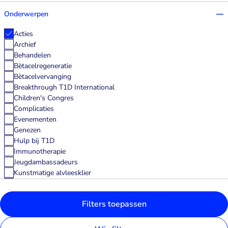
Onderwerpen
Acties
Archief
Behandelen
Bètacelregeneratie
Bètacelvervanging
Breakthrough T1D International
Children's Congres
Complicaties
Evenementen
Genezen
Hulp bij T1D
Immunotherapie
Jeugdambassadeurs
Kunstmatige alvleesklier
Medtech
Nieuws
Filters toepassen
Nieuws uit het veld
Nieuwsbrief
onderzoek