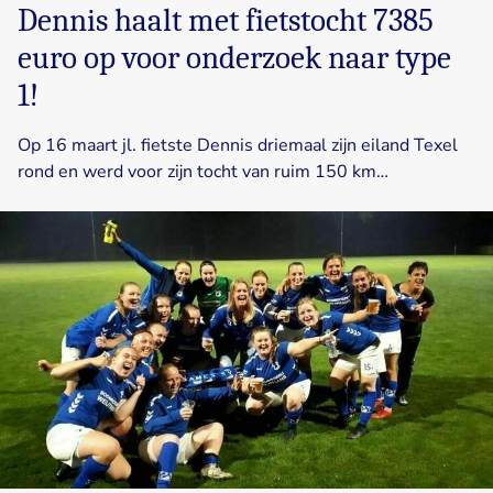
Dennis haalt met fietstocht 7385
euro op voor onderzoek naar type
1!
Op 16 maart jl. fietste Dennis driemaal zijn eiland Texel
rond en werd voor zijn tocht van ruim 150 km…