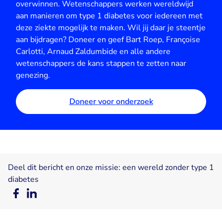
overwinnen. Wetenschappers werken wereldwijd
aan manieren om type 1 diabetes voor iedereen met
deze ziekte mogelijk te maken. Wil jij daar je steentje
aan bijdragen? Doneer en geef Bart Roep, Françoise
Carlotti, Arnaud Zaldumbide en alle andere
wetenschappers de kans stappen te zetten naar
genezing.
Doneer voor onderzoek
Deel dit bericht en onze missie: een wereld zonder type 1
diabetes
Deel
Deel
op
op