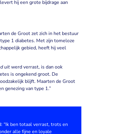
evert hij een grote bijdrage aan
ten de Groot zet zich in het bestuur
 type 1 diabetes. Met zijn tomeloze
appelijk gebied, heeft hij veel
d uit
werd verrast, is dan ook
betes is ongekend groot. De
odzakelijk blijft. Maarten de Groot
en genezing van type 1.”
“Ik ben totaal verrast, trots en
nder alle fijne en loyale