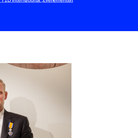
 T1D International
Evenementen