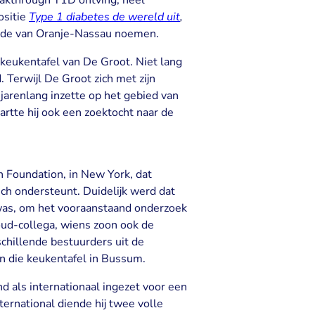
eakthrough T1D ontving, heel
ositie
Type 1 diabetes de wereld uit
,
 orde van Oranje-Nassau noemen.
keukentafel van De Groot. Niet lang
 Terwijl De Groot zich met zijn
l jarenlang inzette op het gebied van
tte hij ook een zoektocht naar de
h Foundation, in New York, dat
ch ondersteunt. Duidelijk werd dat
as, om het vooraanstaand onderzoek
oud-collega, wiens zoon ook de
chillende bestuurders uit de
n die keukentafel in Bussum.
nd als internationaal ingezet voor een
ernational diende hij twee volle