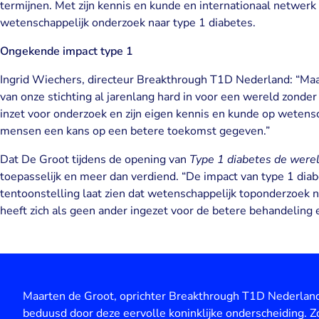
termijnen. Met zijn kennis en kunde en internationaal netwerk l
wetenschappelijk onderzoek naar type 1 diabetes.
Ongekende impact type 1
Ingrid Wiechers, directeur Breakthrough T1D Nederland: “Maar
van onze stichting al jarenlang hard in voor een wereld zonder
inzet voor onderzoek en zijn eigen kennis en kunde op wetensch
mensen een kans op een betere toekomst gegeven.”
Dat De Groot tijdens de opening van
Type 1 diabetes de werel
toepasselijk en meer dan verdiend. “De impact van type 1 dia
tentoonstelling laat zien dat wetenschappelijk toponderzoek no
heeft zich als geen ander ingezet voor de betere behandeling 
Maarten de Groot, oprichter Breakthrough T1D Nederland: 
beduusd door deze eervolle koninklijke onderscheiding. Zo