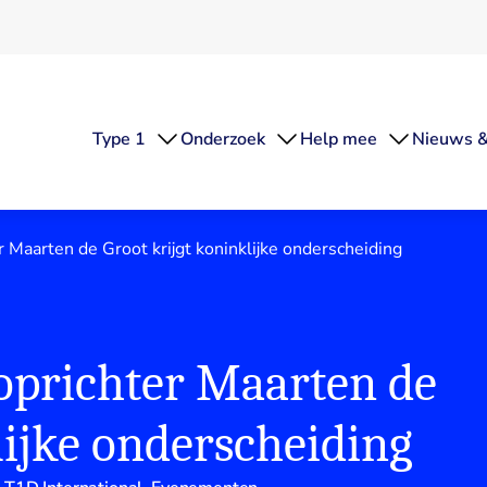
Type 1
Onderzoek
Help mee
Nieuws &
Maarten de Groot krijgt koninklijke onderscheiding
oprichter Maarten de
lijke onderscheiding