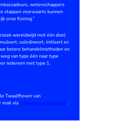
s, ambassadeurs, wetenschappers
ote stappen voorwaarts kunnen
jk onze Koning.”
erzoek wereldwijd met één doel:
uleert, coördineert, initieert en
 naar betere behandelmethoden en
p weg van type één naar type
voor iedereen met type 1.
lle Twaalfhoven van
 mail via
mtwaalfhoven@jdrf.nl
.