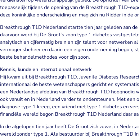
verdiensten op wetenschappelijk gebied. De oprichter van Br
toepasselijk tijdens de opening van de Breakthrough T1D-exp
deze koninklijke onderscheiding en mag zich nu Ridder in de
Breakthrough T1D Nederland startte tien jaar geleden aan de 
daarvoor werd bij De Groot’s zoon type 1 diabetes vastgesteld.
analytisch en cijfermatig brein en zijn talent voor netwerken a
vermogensbeheer en daarin een eigen onderneming begon, star
beste behandelmethodes voor zijn zoon.
Kennis, kunde en internationaal netwerk
Hij kwam uit bij Breakthrough T1D, Juvenile Diabetes Researc
internationaal de beste wetenschappers gericht en systematis
een Nederlandse afdeling van Breakthrough T1D hoognodig w
ook vanuit en in Nederland verder te ondersteunen. Met een 
diagnose type 1 kreeg, een vriend met type 1 diabetes en vers
financiële wereld begon Breakthrough T1D Nederland daar aa
In de afgelopen tien jaar heeft De Groot zich zowel in Nederla
wereld zonder type 1. Als bestuurder bij Breakthrough T1D Int