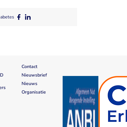
iabetes
Deel
Deel
op
op
Facebook
LinkedIn
Contact
1D
Nieuwsbrief
Nieuws
ers
Organisatie