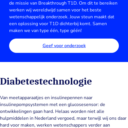
de missie van Breakthrough T1D. Om dit te bereiken
werken wij wereldwijd samen voor het beste
wetenschappelijk onderzoek. Jouw steun maakt dat
een oplossing voor T1D dichterbij komt. Samen
maken we van type één, type géén!
Geef voor onderzoek
Diabetestechnologie
Van meetapparaatjes en insulinepennen naar
insulinepompsystemen met een glucosesensor: de
ontwikkelingen gaan hard. Helaas worden niet alle
hulpmiddelen in Nederland vergoed, maar terwijl wij ons daar
hard voor maken, werken wetenschappers verder aan