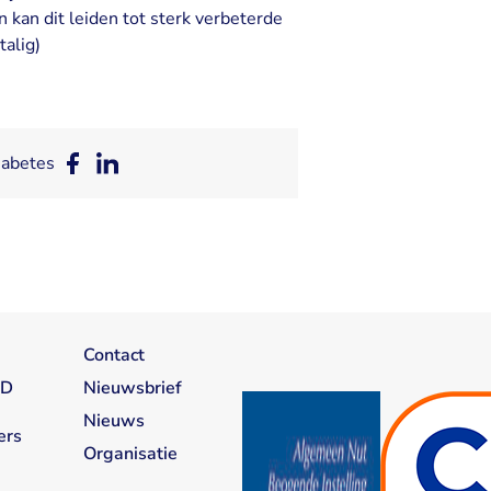
kan dit leiden tot sterk verbeterde
talig)
iabetes
Deel
Deel
op
op
Facebook
LinkedIn
Contact
1D
Nieuwsbrief
Nieuws
ers
Organisatie