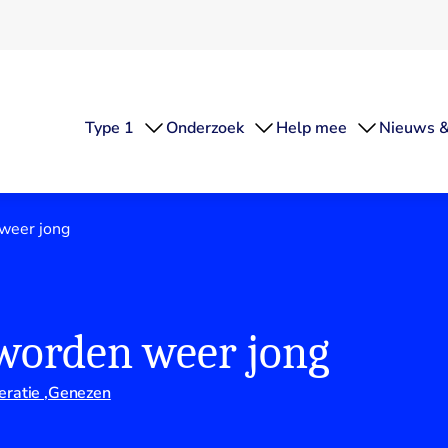
Type 1
Onderzoek
Help mee
Nieuws &
 weer jong
 worden weer jong
eratie
Genezen