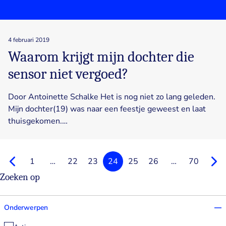
4 februari 2019
Waarom krijgt mijn dochter die
sensor niet vergoed?
Door Antoinette Schalke Het is nog niet zo lang geleden.
Mijn dochter(19) was naar een feestje geweest en laat
thuisgekomen.…
Vorighe
1
…
22
23
24
25
26
…
70
Volg
Zoeken op
Onderwerpen