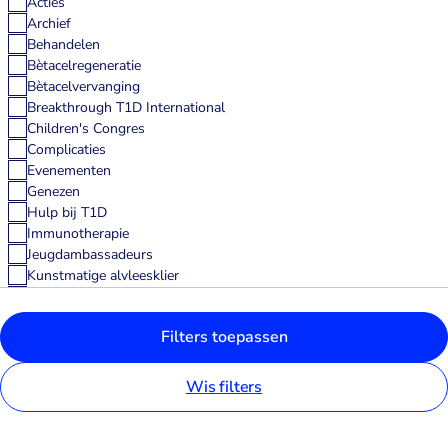
Acties
Archief
Behandelen
Bètacelregeneratie
Bètacelvervanging
Breakthrough T1D International
Children's Congres
Complicaties
Evenementen
Genezen
Hulp bij T1D
Immunotherapie
Jeugdambassadeurs
Kunstmatige alvleesklier
Medtech
Nieuws
Filters toepassen
Nieuws uit het veld
Nieuwsbrief
onderzoek
Wis filters
Partners
Persoonlijke verhalen
T1D Basics