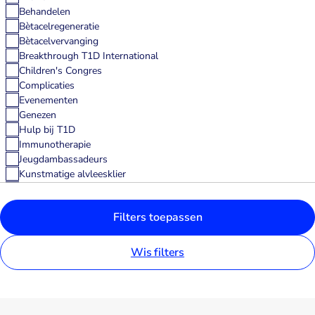
Behandelen
Bètacelregeneratie
Bètacelvervanging
Breakthrough T1D International
Children's Congres
Complicaties
Evenementen
Genezen
Hulp bij T1D
Immunotherapie
Jeugdambassadeurs
Kunstmatige alvleesklier
Medtech
Nieuws
Filters toepassen
Nieuws uit het veld
Nieuwsbrief
onderzoek
Wis filters
Partners
Persoonlijke verhalen
T1D Basics
T1D en alcohol