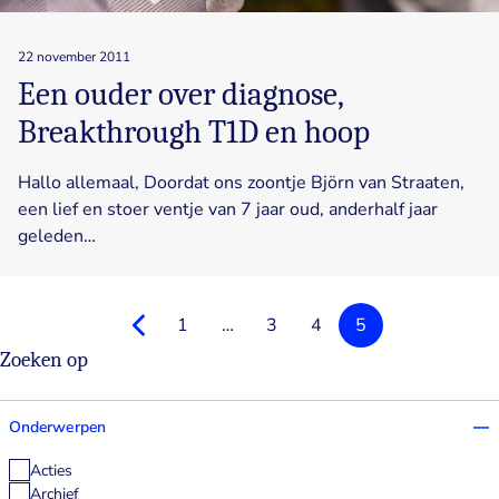
22 november 2011
Een ouder over diagnose,
Breakthrough T1D en hoop
Hallo allemaal, Doordat ons zoontje Björn van Straaten,
een lief en stoer ventje van 7 jaar oud, anderhalf jaar
geleden…
Vorighe
1
…
3
4
5
Zoeken op
Onderwerpen
Acties
Archief