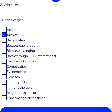
Zoeken op
Onderwerpen
Acties
Archief
Behandelen
Bètacelregeneratie
Bètacelvervanging
Breakthrough T1D International
Children's Congres
Complicaties
Evenementen
Genezen
Hulp bij T1D
Immunotherapie
Jeugdambassadeurs
Kunstmatige alvleesklier
Medtech
Nieuws