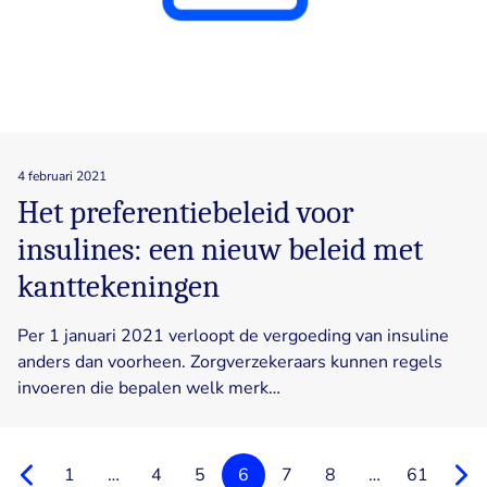
4 februari 2021
Het preferentiebeleid voor
insulines: een nieuw beleid met
kanttekeningen
Per 1 januari 2021 verloopt de vergoeding van insuline
anders dan voorheen. Zorgverzekeraars kunnen regels
invoeren die bepalen welk merk…
Vorighe
1
…
4
5
6
7
8
…
61
Volg