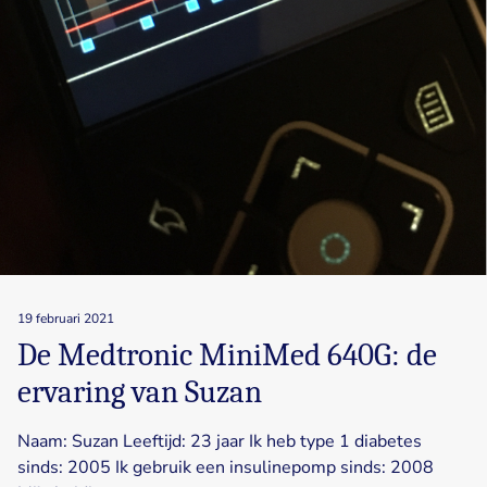
19 februari 2021
De Medtronic MiniMed 640G: de
ervaring van Suzan
Naam: Suzan Leeftijd: 23 jaar Ik heb type 1 diabetes
sinds: 2005 Ik gebruik een insulinepomp sinds: 2008