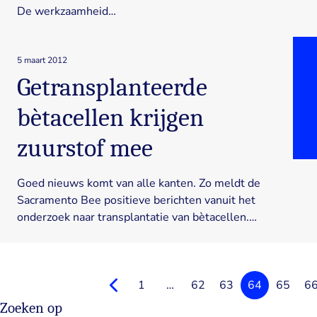
De werkzaamheid…
5 maart 2012
Getransplanteerde
bètacellen krijgen
zuurstof mee
Goed nieuws komt van alle kanten. Zo meldt de
Sacramento Bee positieve berichten vanuit het
onderzoek naar transplantatie van bètacellen.…
Vorighe
1
…
62
63
64
65
6
Zoeken op