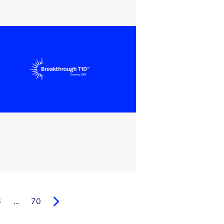
6
…
70
Volgende