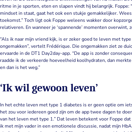
ritme in je sporten, eten en slapen vindt hij belangrijk. Foppe
mindset in staat, gaat het ook een stukje gemakkelijker. Wee
toekomst.” Toch ligt ook Foppe weleens wakker door kopzorgen.
relativeren. En wanneer je ‘spannende’ momenten overwint, z
“Als ik naar mijn vriend kijk, is er zeker goed te leven met typ
ongemakken”, vertelt Frédérique. Die ongemakken ziet ze duidel
ervaarde in de DT1 Day2day-app. “De app is zonder consequenti
raadde ik de verkeerde hoeveelheid koolhydraten, dan merkte ik
en dan is het weg.”
‘Ik wil gewoon leven’
In het echte leven met type 1 diabetes is er geen optie om iet
het zou voor iedereen goed zijn om de app twee dagen te doen,
van het leven met type 1.” Dat leven betekent voor Foppe dat 
ik met mijn vader in een emotionele discussie, nadat mijn HbA1c