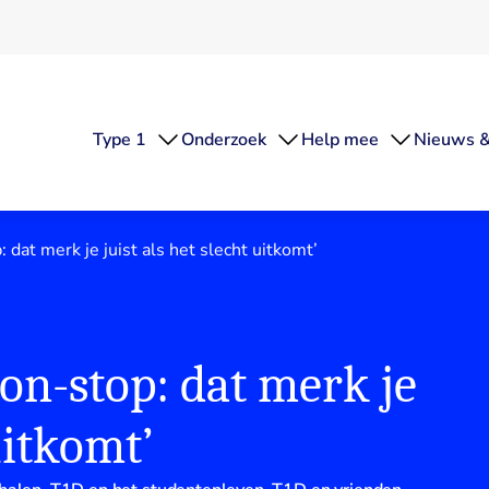
Type 1
Onderzoek
Help mee
Nieuws &
 dat merk je juist als het slecht uitkomt’
non-stop: dat merk je
uitkomt’