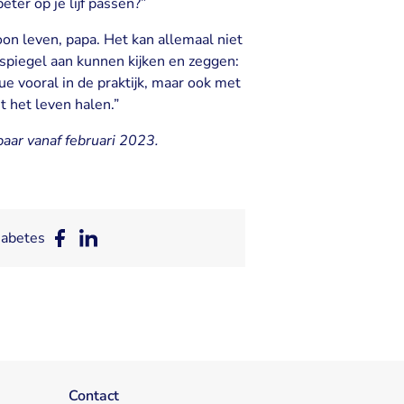
eter op je lijf passen?”
oon leven, papa. Het kan allemaal niet
 de spiegel aan kunnen kijken en zeggen:
que vooral in de praktijk, maar ook met
t het leven halen.”
aar vanaf februari 2023.
iabetes
Deel
Deel
op
op
Facebook
LinkedIn
Contact