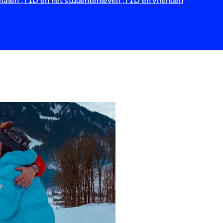
rhalen
T1D en het studentenleven
T1D en vrienden