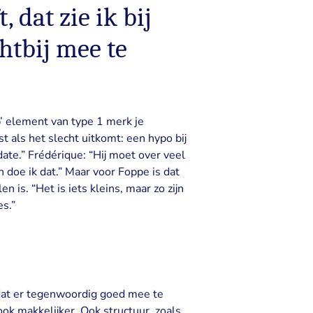
, dat zie ik bij
htbij mee te
p’ element van type 1 merk je
st als het slecht uitkomt: een hypo bij
ate.” Frédérique: “Hij moet over veel
 doe ik dat.” Maar voor Foppe is dat
n is. “Het is iets kleins, maar zo zijn
s.”
 dat er tegenwoordig goed mee te
ok makkelijker. Ook structuur, zoals