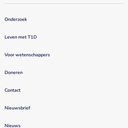
T1D en voeding
T1D en vrienden
T1D en ziek zijn
Onderzoek
Voorkomen
Webinars
Wetenschappers
Leven met T1D
Voor wetenschappers
Doneren
Contact
Nieuwsbrief
Nieuws