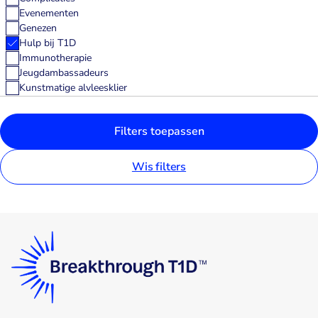
Evenementen
Genezen
Hulp bij T1D
Immunotherapie
Jeugdambassadeurs
Kunstmatige alvleesklier
Medtech
Nieuws
Filters toepassen
Nieuws uit het veld
Nieuwsbrief
onderzoek
Wis filters
Partners
Persoonlijke verhalen
T1D Basics
T1D en alcohol
T1D en autorijden
T1D en het studentenleven
T1D en je diabetesteam
T1D en sport
T1D en stress
T1D en verandering