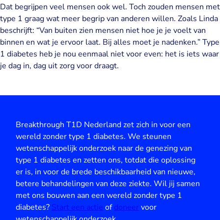
Dat begrijpen veel mensen ook wel. Toch zouden mensen met
type 1 graag wat meer begrip van anderen willen. Zoals Linda
beschrijft: “Van buiten zien mensen niet hoe je je voelt van
binnen en wat je ervoor laat. Bij alles moet je nadenken.” Type
1 diabetes heb je nou eenmaal niet voor even: het is iets waar
je dag in, dag uit zorg voor draagt.
Breakthrough T1D Nederland zet zich in voor een
wereld zonder type 1 diabetes. We steunen
wetenschappelijk onderzoek naar de genezing van
type 1 diabetes en zetten ons, totdat die oplossing
er is, in voor de brede beschikbaarheid van nieuwe,
betere behandelingen van deze ziekte. Wil jij samen
met ons bouwen aan een wereld zonder type 1
diabetes?
Start een actie
of
doneer
voor
wetenschappelijk onderzoek.