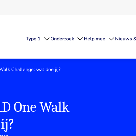
Type 1
Onderzoek
Help mee
Nieuws &
lk Challenge: wat doe jij?
1D One Walk
ij?