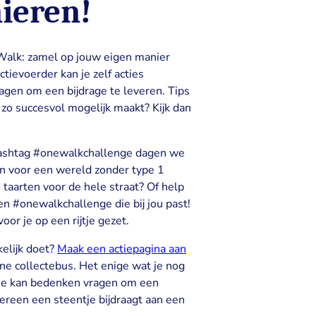
ieren!
alk: zamel op jouw eigen manier
actievoerder kan je zelf acties
gen om een bijdrage te leveren. Tips
e zo succesvol mogelijk maakt? Kijk dan
hashtag #onewalkchallenge dagen we
en voor een wereld zonder type 1
 taarten voor de hele straat? Of help
n #onewalkchallenge die bij jou past!
oor je op een rijtje gezet.
kelijk doet?
Maak een actiepagina aan
line collectebus. Het enige wat je nog
e je kan bedenken vragen om een
edereen een steentje bijdraagt aan een