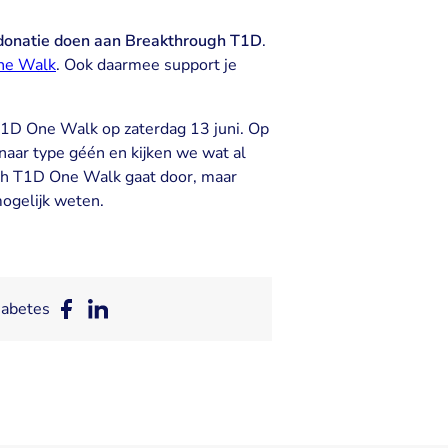
 donatie doen aan Breakthrough T1D
.
One Walk
. Ook daarmee support je
T1D One Walk op zaterdag 13 juni. Op
aar type géén en kijken we wat al
gh T1D One Walk gaat door, maar
mogelijk weten.
iabetes
Deel
Deel
op
op
Facebook
LinkedIn