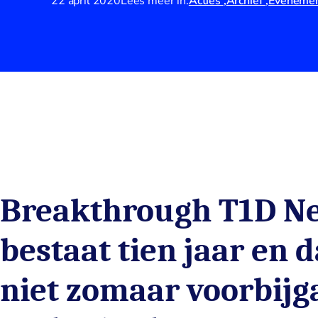
22 april 2020
Lees meer in:
Acties
Archief
Eveneme
Breakthrough T1D N
bestaat tien jaar en 
niet zomaar voorbijg