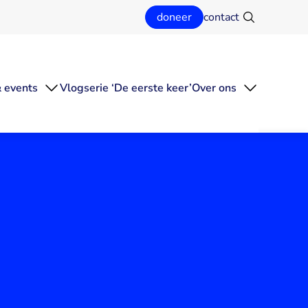
doneer
contact
Zoeken
 events
Vlogserie ‘De eerste keer’
Over ons