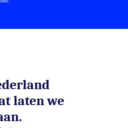
nten
ederland
dat laten we
aan.