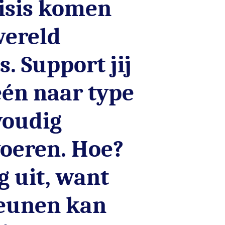
isis komen
wereld
. Support jij
één naar type
voudig
voeren. Hoe?
g uit, want
eunen kan