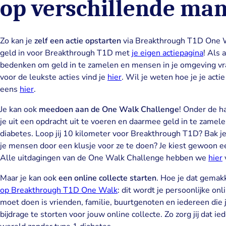
op verschillende man
Zo kan je
zelf een actie opstarten
via Breakthrough T1D One W
geld in voor Breakthrough T1D met
je eigen actiepagina
! Als 
bedenken om geld in te zamelen en mensen in je omgeving vra
voor de leukste acties vind je
hier
. Wil je weten hoe je je acti
eens
hier
.
Je kan ook
meedoen aan de One Walk Challenge
! Onder de 
je uit een opdracht uit te voeren en daarmee geld in te zamel
diabetes. Loop jij 10 kilometer voor Breakthrough T1D? Bak je
je mensen door een klusje voor ze te doen? Je kiest gewoon ee
Alle uitdagingen van de One Walk Challenge hebben we
hier
v
Maar je kan ook
een online collecte starten
. Hoe je dat gemak
op Breakthrough T1D One Walk
: dit wordt je persoonlijke on
moet doen is vrienden, familie, buurtgenoten en iedereen di
bijdrage te storten voor jouw online collecte. Zo zorg jij dat i